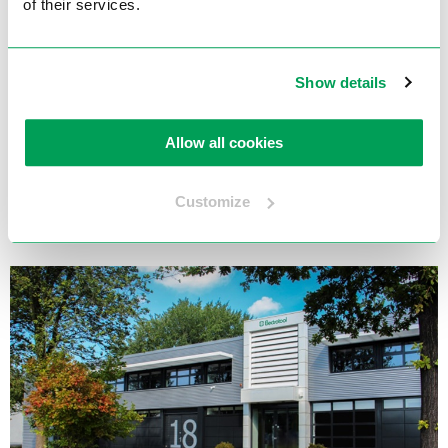
of their services.
Telefoon:
+31 (0)180 519 255
Show details
Openingstijden:
Maandag t/m Vrijdag: 08:00 - 17:00
Allow all cookies
Financieel:
Bank: NL83INGB0694614556
BTW nr.: NL003982385B01
Customize
KvK: 24128614