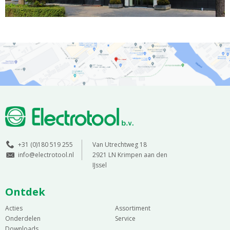
+31 (0)180 519 255
Van Utrechtweg 18
info@electrotool.nl
2921 LN Krimpen aan den
IJssel
Ontdek
Acties
Assortiment
Onderdelen
Service
Downloads