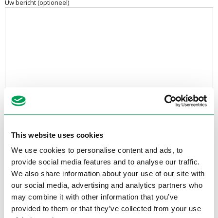
Uw bericht (optioneel)
This website uses cookies
Contactgegevens
We use cookies to personalise content and ads, to
provide social media features and to analyse our traffic.
Electrotool B.V.
Van Utrechtweg 18
We also share information about your use of our site with
2921 LN Krimpen aan den IJssel
our social media, advertising and analytics partners who
may combine it with other information that you’ve
E-mail:
provided to them or that they’ve collected from your use
info@electrotool.nl