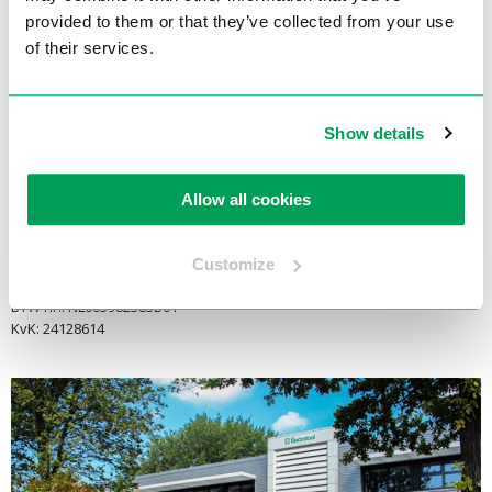
2921 LN Krimpen aan den IJssel
provided to them or that they’ve collected from your use
of their services.
E-mail:
info@electrotool.nl
Telefoon:
Show details
+31 (0)180 519 255
Openingstijden:
Allow all cookies
Maandag t/m Vrijdag: 08:00 - 17:00
Financieel:
Customize
Bank: NL83INGB0694614556
BTW nr.: NL003982385B01
KvK: 24128614