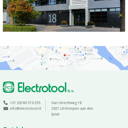
+31 (0)180 519 255
Van Utrechtweg 18
info@electrotool.nl
2921 LN Krimpen aan den
IJssel