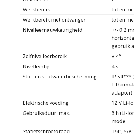
Werkbereik
tot en me
Werkbereik met ontvanger
tot en m
Nivelleernauwkeurigheid
+/- 0,2 m
horizonta
gebruik a
Zelfnivelleerbereik
± 4°
Nivelleertijd
4 s
Stof- en spatwaterbescherming
IP 54*** 
Lithium-I
adapter)
Elektrische voeding
12 V Li-I
Gebruiksduur, max.
8 h (Li-Io
mode
Statiefschroefdraad
1/4″, 5/8″