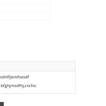
bsdnlfjansfvasdf
 bfghjmsdfhj,cncfxc