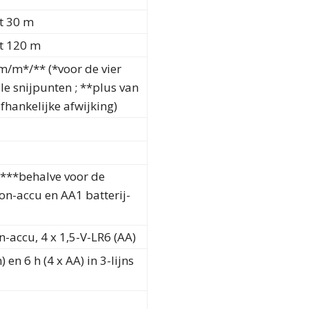
t 30 m
et 120 m
m/m*/** (*voor de vier
le snijpunten ; **plus van
fhankelijke afwijking)
(***behalve voor de
on-accu en AA1 batterij-
on-accu, 4 x 1,5-V-LR6 (AA)
n) en 6 h (4 x AA) in 3-lijns