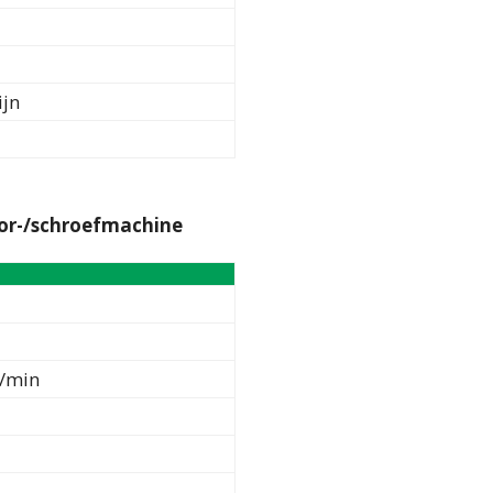
ijn
oor-/schroefmachine
1/min