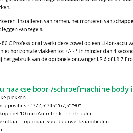
rken.
 vloeren, installeren van ramen, het monteren van schapp
eggen van tegels.
80 C Professional werkt deze zowel op een Li-Ion-accu va
op niet horizontale vlakken tot +/- 4° in minder dan 4 seco
het gebruik van de optionele ontvanger LR 6 of LR 7 Prof
cu haakse boor-/schroefmachine body i
jke plekken.
 kopposities: 0°/22,5°/45°/67,5°/90°
re kop met 10 mm Auto-Lock-boorhouder.
 resultaat – optimaal voor boorwerkzaamheden.
n.