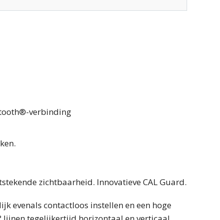
tooth®-verbinding
rken.
itstekende zichtbaarheid. Innovatieve CAL Guard.
 evenals contactloos instellen en een hoge
jnen tegelijkertijd horizontaal en verticaal