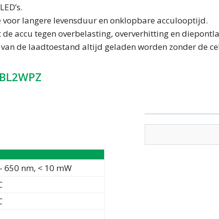
LED’s.
voor langere levensduur en onklopbare acculooptijd.
t de accu tegen overbelasting, oververhitting en diepontl
 van de laadtoestand altijd geladen worden zonder de ce
DBL2WPZ
 – 650 nm, < 10 mW
C
C