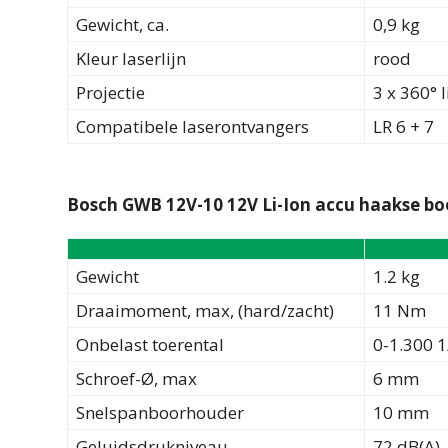
Gewicht, ca.
0,9 kg
Kleur laserlijn
rood
Projectie
3 x 360° l
Compatibele laserontvangers
LR 6 + 7
Bosch GWB 12V-10 12V Li-Ion accu haakse b
Gewicht
1.2 kg
Draaimoment, max, (hard/zacht)
11 Nm
Onbelast toerental
0-1.300 
Schroef-Ø, max
6 mm
Snelspanboorhouder
10 mm
Geluidsdrukniveau
72 dB(A)