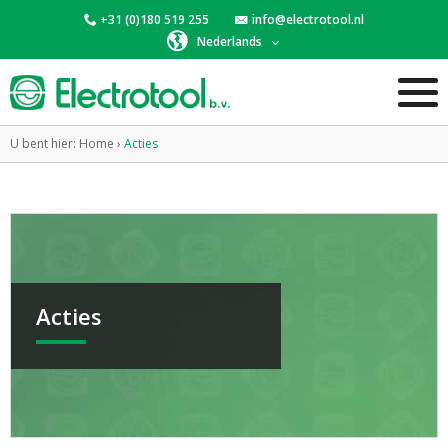
+31 (0)180 519 255
info@electrotool.nl
Nederlands
U bent hier:
Home
›
Acties
Acties