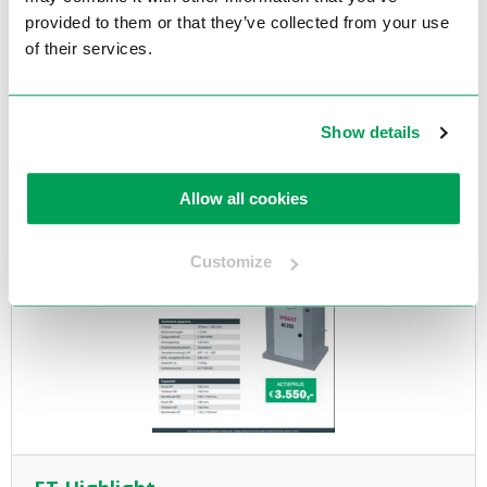
Thomas SAR 610SA GDS
provided to them or that they’ve collected from your use
of their services.
Meer informatie »
Show details
Allow all cookies
Customize