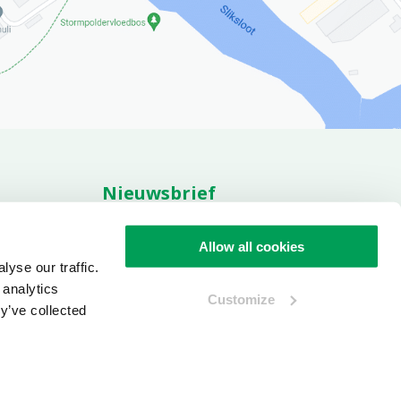
Nieuwsbrief
res
t
Allow all cookies
aarden
yse our traffic.
Aanmelden nieuwsbrief
 analytics
Customize
y’ve collected
Website laten maken
door
Internetbureau Brancom