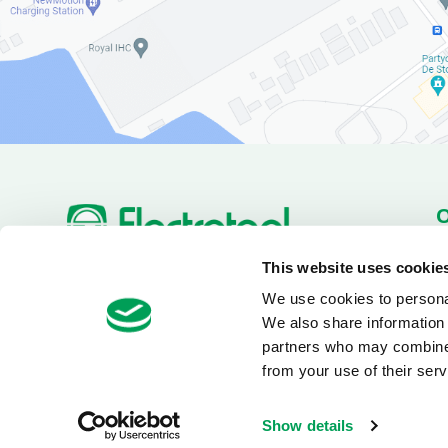
Ac
This website uses cookie
O
+31 (0)180 519 255
Van Utrechtweg 18
D
We use cookies to personal
info@electrotool.nl
2921 LN Krimpen aan den
We also share information 
IJssel
partners who may combine i
from your use of their serv
Show details
Copyright 2026 - Electrotool BV - All rights reserved