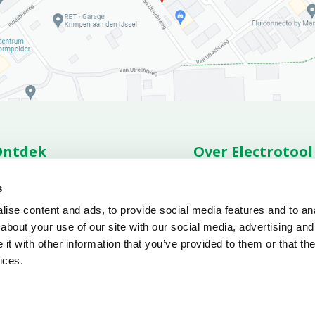
Ontdek
Over Electrotool
ties
Assortiment
Over ons
Vacatu
s
nderdelen
Service
Nieuws overzicht
Contac
ownloads
Condities
Voorw
ise content and ads, to provide social media features and to anal
about your use of our site with our social media, advertising and
t with other information that you’ve provided to them or that the
ices.
Privacy beleid
Cookie beleid
Algemene verkoopvoorwaarden