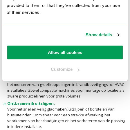
werkvloer.
provided to them or that they’ve collected from your use
Onze oplossingen voor pijpbewerking
of their services.
Bij Electrotool vindt u voor elke bewerking de juiste oplossing. Ons
assortiment is overzichtelijk verdeeld in drie hoofdgroepen, zodat u
snel vindt wat u zoekt:
Show details
Draadsnijmachines
:
Voor het snel en precies snijden van schroefdraad op stalen en
Allow all cookies
kunststof buizen. Ideaal voor installateurs, leidingbouwers en de
industrie. Geschikt voor uiteenlopende buisdiameters, zowel
handbediend als volledig geautomatiseerd.
Customize
Rolgroefmachines
:
Voor het aanbrengen van groeven in stalen buizen, essentieel bij
het monteren van groefkoppelingen in brandbeveiligings- of HVAC-
installaties. Zowel compacte machines voor montage op locatie als
zware productielijnen voor grote volumes.
Ontbramen & uitslijpen
:
Voor het snel en veilig gladmaken, uitslijpen of borstelen van
buisuiteinden. Onmisbaar voor een strakke afwerking, het
voorkomen van beschadigingen en het verbeteren van de passing
in iedere installatie.