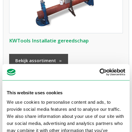
KWTools Installatie gereedschap
Bekijk assortiment
This website uses cookies
Voor elke vorm van
professionele pijpbewerking
biedt Electrotool
We use cookies to personalise content and ads, to
een compleet en specialistisch assortiment. Wat uw toepassing ook is,
provide social media features and to analyse our traffic.
van snijden, groeven, draadsnijden tot het ontbramen en uitslijpen
van buizen, wij leveren uitsluitend machines en gereedschappen van
We also share information about your use of our site with
topmerken als Rex, Wisent, KWtools, Victor, KTC en MPS. Zo bent u
our social media, advertising and analytics partners who
altijd verzekerd van kwaliteit, precisie en betrouwbare service op de
may combine it with other information that you’ve