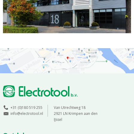
+31 (0)180 519 255
Van Utrechtweg 18
info@electrotool.nl
2921 LN Krimpen aan den
IJssel