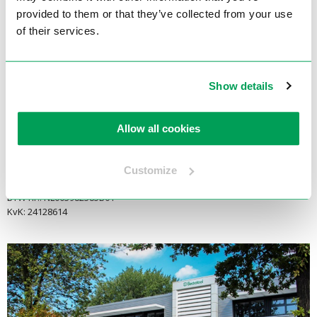
2921 LN Krimpen aan den IJssel
provided to them or that they’ve collected from your use
of their services.
E-mail:
info@electrotool.nl
Telefoon:
Show details
+31 (0)180 519 255
Openingstijden:
Allow all cookies
Maandag t/m Vrijdag: 08:00 - 17:00
Financieel:
Customize
Bank: NL83INGB0694614556
BTW nr.: NL003982385B01
KvK: 24128614