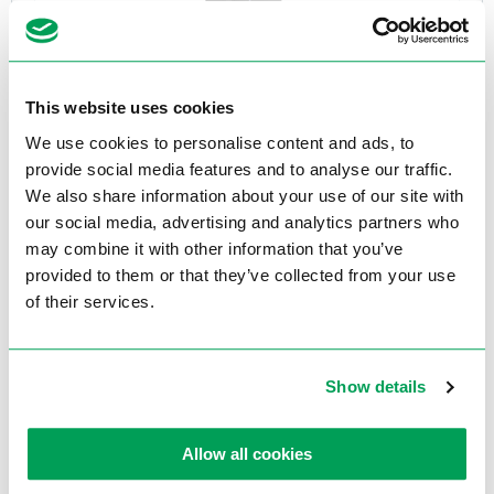
This website uses cookies
Erlo SHE Serie
We use cookies to personalise content and ads, to
provide social media features and to analyse our traffic.
We also share information about your use of our site with
Bekijk assortiment
our social media, advertising and analytics partners who
may combine it with other information that you’ve
provided to them or that they’ve collected from your use
of their services.
Erlo tafelboormachines staan bekend om hun compacte formaat en
industriële kracht, waardoor ze ideaal zijn voor precisiebewerkingen
Show details
in werkplaatsen en productiefaciliteiten. Dankzij hun robuuste
constructie en hoge nauwkeurigheid zijn deze machines perfect voor
het boren van metalen, kunststoffen en andere materialen. Bij
Allow all cookies
Electrotool vindt u een zorgvuldig geselecteerd assortiment
tafelboormachines
, ontworpen voor professioneel gebruik en