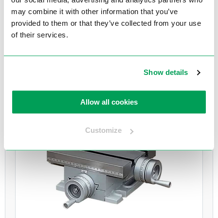
may combine it with other information that you’ve
provided to them or that they’ve collected from your use
Wisent kruistafel KT225D met draaiplateau
of their services.
Bekijk product
Show details
Allow all cookies
Customize