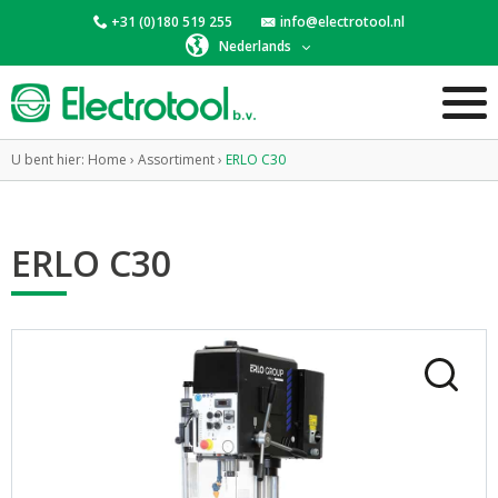
+31 (0)180 519 255
info@electrotool.nl
Nederlands
U bent hier:
Home
›
Assortiment
›
ERLO C30
ERLO C30