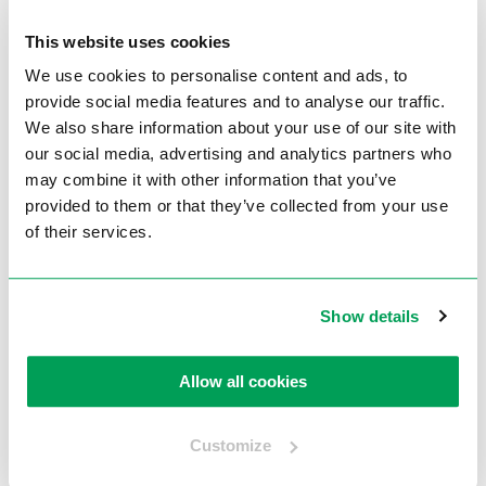
Voltage
3Phase / 400 Volt
This website uses cookies
Motorvermogen
0,9 / 1,5 kW
We use cookies to personalise content and ads, to
Boorcapaciteit
Ø30 mm
provide social media features and to analyse our traffic.
We also share information about your use of our site with
Tapcapaciteit
M25
our social media, advertising and analytics partners who
Boorspil MT
MT3
may combine it with other information that you’ve
provided to them or that they’ve collected from your use
Uitlading
250 mm
of their services.
Kolom
Ø100 mm
Aantal snelheden
10
Show details
RPM min./max.
245 – 4.000
Gewicht ca.
260 kg
Allow all cookies
Artikelnummer
230100031
Customize
Brochures