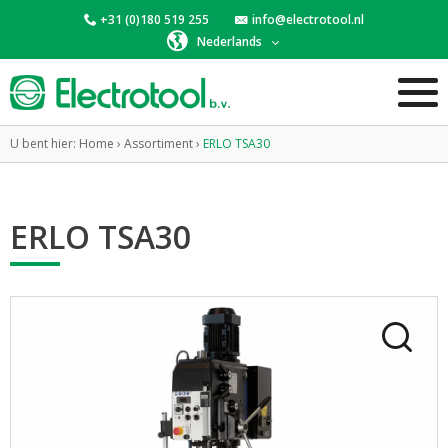
+31 (0)180 519 255
info@electrotool.nl
Nederlands
U bent hier:
Home
›
Assortiment
›
ERLO TSA30
ERLO TSA30