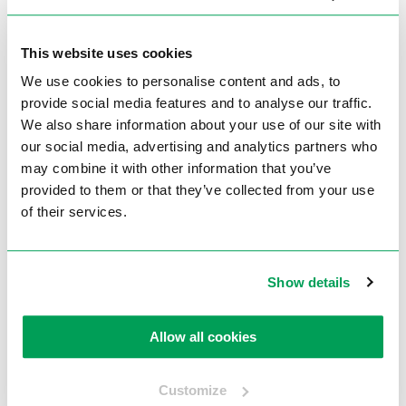
Technische gegevens
This website uses cookies
Voltage
3Phase / 400 Volt
We use cookies to personalise content and ads, to
Motorvermogen
1,1 / 1,4 kW
provide social media features and to analyse our traffic.
Boorcapaciteit
Ø30 mm
We also share information about your use of our site with
our social media, advertising and analytics partners who
Tapcapaciteit
M25
may combine it with other information that you’ve
Boorspil MT
MT3
provided to them or that they’ve collected from your use
of their services.
Uitlading
250 mm
Kolom
Ø100 mm
Aantal snelheden
10
Show details
RPM min./max.
65 – 3,060
Allow all cookies
Gewicht ca.
260 kg
Artikelnummer
230100049
Customize