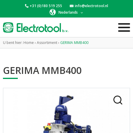
+31 (0)180 519 255
info@electrotool.nl
Nederlands
U bent hier:
Home
›
Assortiment
›
GERIMA MMB400
GERIMA MMB400