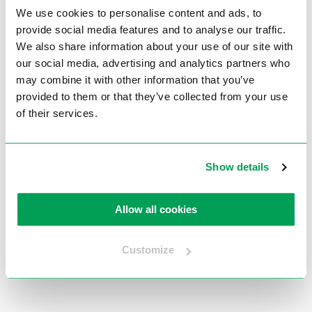
We use cookies to personalise content and ads, to
Max. freescapaciteit ALU mm
0 – 20C
provide social media features and to analyse our traffic.
Max. freescapaciteit ST40 mm
0 – 20C
We also share information about your use of our site with
our social media, advertising and analytics partners who
Motorvermogen
6 kW
may combine it with other information that you’ve
Voltage
3Ph /400Volt
provided to them or that they’ve collected from your use
of their services.
Toeren RPM
2.000 – 5.500
Hoekverstelling
25° – 55° / 30° – 60° / 35° – 65°
Max. materiaaldikte
100 mm
Show details
Gewicht
ca. 500 kg
Allow all cookies
Brochures
Customize