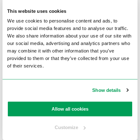
Product specificaties
This website uses cookies
We use cookies to personalise content and ads, to
Rotatie capaciteit zaagblad links
90-45
provide social media features and to analyse our traffic.
(°)
We also share information about your use of our site with
our social media, advertising and analytics partners who
Rotatie capaciteit zaagblad
90-45
rechts (°)
may combine it with other information that you’ve
provided to them or that they’ve collected from your use
Diameter zaagblad (mm)
450/500
of their services.
Motorvermogen (kW)
2,2
Elektrische voeding (V)
(230)/400
Show details
Pneumatische werkdruk (bar)
7
Lengte (mm)
920
Allow all cookies
Breedte (mm)
1350
Hoogte (mm)
1700
Customize
Gewicht (kg)
400