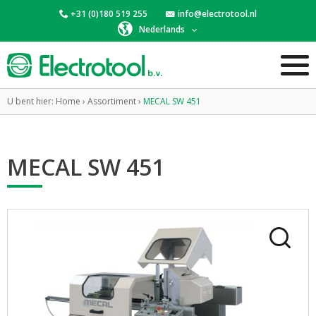
+31 (0)180 519 255
info@electrotool.nl
Nederlands
U bent hier:
Home
›
Assortiment
›
MECAL SW 451
MECAL SW 451