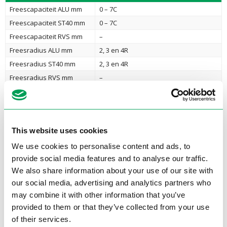
Freescapaciteit ALU mm
0 – 7C
Freescapaciteit ST40 mm
0 – 7C
Freescapaciteit RVS mm
–
Freesradius ALU mm
2, 3 en 4R
Freesradius ST40 mm
2, 3 en 4R
Freesradius RVS mm
–
Hoekinstelling
15° – 45°
Motorvermogen
6bar/0,59Mpa
Voltage
Lucht
This website uses cookies
Toeren RPM
13.000
Gewicht
2,9 kg
We use cookies to personalise content and ads, to
provide social media features and to analyse our traffic.
Artikelnummer
500100046
We also share information about your use of our site with
our social media, advertising and analytics partners who
Terug naar overzicht
may combine it with other information that you’ve
provided to them or that they’ve collected from your use
Brochures
of their services.