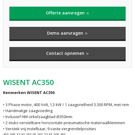
Offerte aanvragen
Demo aanvragen
Contact opnemen
WISENT AC350
Kenmerken WISENT AC350
• 3 Phase motor, 400 Volt, 1,5 kW / 1 zaagsnelheid 3.300 RPM, met rem
• Handmatige zaagvoeding
• Inclusief HM cirkelzaagblad Ø350mm
• 2 stuks verstelbare horizontale pneumatische materiaalklemmen
• Verstek vrij instelbaar, 9 vaste vergrendelposities
45º-30º-22,5º-15º-0º-15º-22,5º-30º-45º