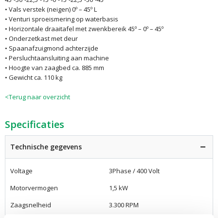
• Vals verstek (neigen) 0º – 45º L
• Venturi sproeismering op waterbasis
• Horizontale draaitafel met zwenkbereik 45º – 0º – 45º
• Onderzetkast met deur
• Spaanafzuigmond achterzijde
• Persluchtaansluiting aan machine
• Hoogte van zaagbed ca. 885 mm
• Gewicht ca. 110 kg
<Terug naar overzicht
Specificaties
Technische gegevens
Voltage
3Phase / 400 Volt
Motorvermogen
1,5 kW
Zaagsnelheid
3.300 RPM