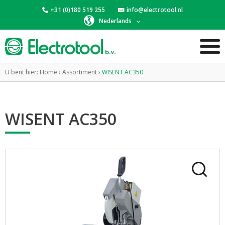
+31 (0)180 519 255
info@electrotool.nl
Nederlands
U bent hier:
Home
›
Assortiment
›
WISENT AC350
WISENT AC350