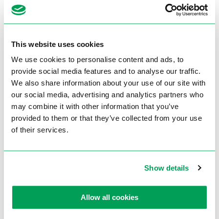
Klemopening
165 mm
Koelvloeistofsysteem
Standaard
Verstekrichting L+R
45º – 0 – 45º
This website uses cookies
Afmeting zaagblad Ø mm
350 mm
We use cookies to personalise content and ads, to
provide social media features and to analyse our traffic.
Gewicht ca.
110 kg
We also share information about your use of our site with
Artikelnummer
667100250
our social media, advertising and analytics partners who
may combine it with other information that you’ve
provided to them or that they’ve collected from your use
Capaciteit
of their services.
Rond 90°
100 mm
Vierkant 90°
100 mm
Show details
Rechthoek 90°
195 x 100 mm
Allow all cookies
Rond 45°
100 mm
Vierkant 45°
100 mm