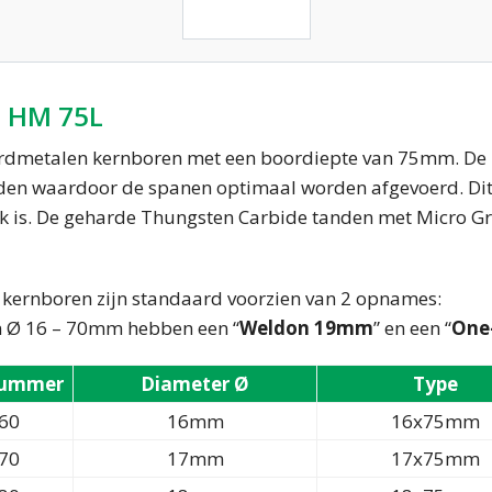
 HM 75L
rdmetalen kernboren met een boordiepte van 75mm. De ke
den waardoor de spanen optimaal worden afgevoerd. Dit 
k is. De geharde Thungsten Carbide tanden met Micro Gr
 kernboren zijn standaard voorzien van 2 opnames:
 Ø 16 – 70mm hebben een “
Weldon 19mm
” en een “
One
nummer
Diameter Ø
Type
60
16mm
16x75mm
70
17mm
17x75mm