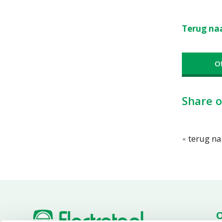
Terug naa
O
Share o
terug na