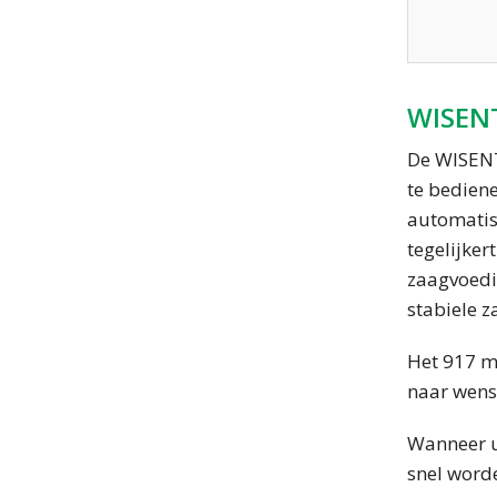
WISENT
De WISENT
te bediene
automatis
tegelijker
zaagvoedi
stabiele z
Het 917 mm
naar wens 
Wanneer u
snel worde