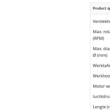
Product sp
Verstekh
Max. rot
(RPM)
Max. di
Ø (mm)
Werktafe
Werkhoo
Motor v
luchtdru
Lengte 