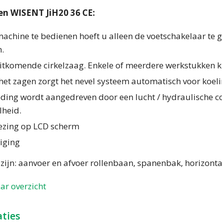
n WISENT JiH20 36 CE:
achine te bedienen hoeft u alleen de voetschakelaar te
.
itkomende cirkelzaag. Enkele of meerdere werkstukken ku
het zagen zorgt het nevel systeem automatisch voor koel
ing wordt aangedreven door een lucht / hydraulische com
lheid.
ezing op LCD scherm
iging
 zijn: aanvoer en afvoer rollenbaan, spanenbak, horizont
ar overzicht
aties