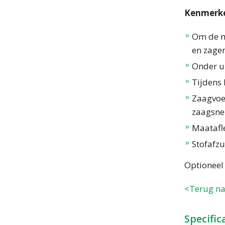
Kenmerke
Om de m
en zagen
Onder u
Tijdens 
Zaagvoed
zaagsne
Maatafl
Stofafzu
Optioneel
<Terug na
Specific