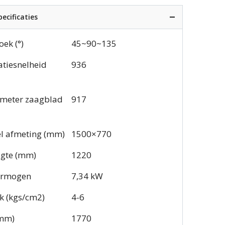
ecificaties
oek (°)
45~90~135
atiesnelheid
936
ameter zaagblad
917
l afmeting (mm)
1500×770
gte (mm)
1220
ermogen
7,34 kW
k (kgs/cm2)
4-6
(mm)
1770