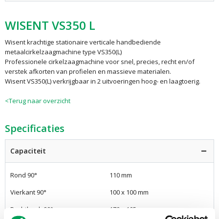
WISENT VS350 L
Wisent krachtige stationaire verticale handbediende
metaalcirkelzaagmachine type VS350(L)
Professionele cirkelzaagmachine voor snel, precies, recht en/of
verstek afkorten van profielen en massieve materialen.
Wisent VS350(L) verkrijgbaar in 2 uitvoeringen hoog- en laagtoerig.
<Terug naar overzicht
Specificaties
Capaciteit
Rond 90°
110 mm
Vierkant 90°
100 x 100 mm
Rechthoek 90°
170 x 105 mm