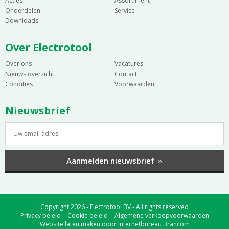
Acties
Assortiment
Onderdelen
Service
Downloads
Over Electrotool
Over ons
Vacatures
Nieuws overzicht
Contact
Condities
Voorwaarden
Nieuwsbrief
Aanmelden nieuwsbrief
Copyright 2026 - Electrotool BV - All rights reserved
Privacy beleid
Cookie beleid
Algemene verkoopvoorwaarden
Website laten maken
door
Internetbureau Brancom