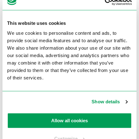
Rond 45°
110 mm
Vierkant 45°
100 x 100 mm
This website uses cookies
Rechthoek 45°
130 x 105 mm
We use cookies to personalise content and ads, to
provide social media features and to analyse our traffic.
Technische gegevens
We also share information about your use of our site with
our social media, advertising and analytics partners who
may combine it with other information that you’ve
Voltage
3Phase / 400 Volt
provided to them or that they’ve collected from your use
Motorvermogen
1,9 / 2,6kW
of their services.
Zaagsnelheid VS350L
2 snelheden 18 / 36 m/min
Zaagsnelheid VS350
2 snelheden 36 / 72 m/min
Show details
Koelvloeistofsysteem
Koelvloeistofsysteem
Verstekinrichting L+R
45° – 0° – 45°
Allow all cookies
Afm. zaagblad Ø mm
350 x 3 x 32
Customize