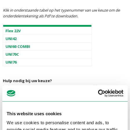
Klik in onderstaande tabel op het typenummer van uw keuze om de
onderdelentekening als Pdf te downloaden.
Flex 22V
UNI42
UNI60 COMBI
UNI70C
UNI76
Hulp nodig bij uw keuze?
Stel uw vraag direct aan ons team. Wij staan voor u klaar.
Neem contact met ons op
This website uses cookies
We use cookies to personalise content and ads, to
Onderdelen
provide social media features and to analyse our traffic.