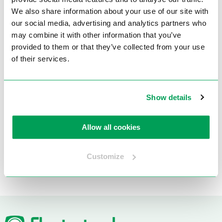
We also share information about your use of our site with
our social media, advertising and analytics partners who
Wisent onderdelen
may combine it with other information that you’ve
provided to them or that they’ve collected from your use
Nitto onderdelen
of their services.
Thomas onderdelen en onderdelentekeningen – Electrotool
Show details
DUSS onderdelen
Allow all cookies
REX onderdelen
Customize
Gerima onderdelen