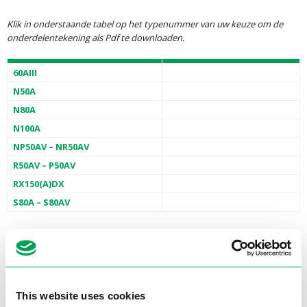
Klik in onderstaande tabel op het typenummer van uw keuze om de
onderdelentekening als Pdf te downloaden.
60AIII
N50A
N80A
N100A
NP50AV – NR50AV
R50AV – P50AV
RX150(A)DX
S80A – S80AV
Hulp nodig bij uw keuze?
Stel uw vraag direct aan ons team. Wij staan voor u klaar.
Neem contact met ons op
This website uses cookies