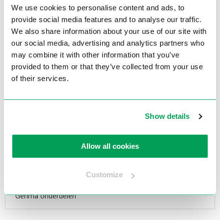
We use cookies to personalise content and ads, to
provide social media features and to analyse our traffic.
We also share information about your use of our site with
Onderdelen
our social media, advertising and analytics partners who
may combine it with other information that you’ve
Wisent onderdelen
provided to them or that they’ve collected from your use
of their services.
Nitto onderdelen
Show details
Thomas onderdelen en onderdelentekeningen – Electrotool
DUSS onderdelen
Allow all cookies
REX onderdelen
Customize
Gerima onderdelen