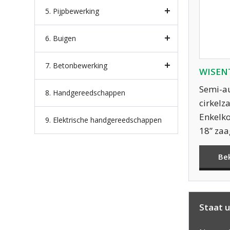
5. Pijpbewerking
6. Buigen
7. Betonbewerking
WISENT
Semi-a
8. Handgereedschappen
cirkel
Enkelko
9. Elektrische handgereedschappen
18” za
Be
Staat u