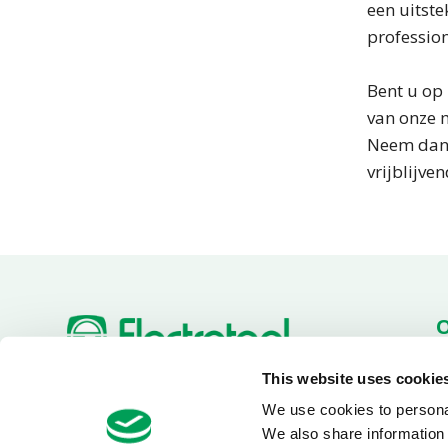
een uitste
professio
Bent u op 
van onze m
Neem dan
vrijblijve
Ac
This website uses cookie
O
+31 (0)180 519 255
Van Utrechtweg 18
D
We use cookies to personal
info@electrotool.nl
2921 LN Krimpen aan den
We also share information 
IJssel