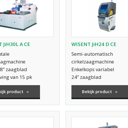
 JiH30L A CE
WISENT JiH24 D CE
tale
Semi-automatisch
zaagmachine
cirkelzaagmachine
18” zaagblad
Enkelkops variabel
ving van 15 pk
24” zaagblad
kijk product
Bekijk product