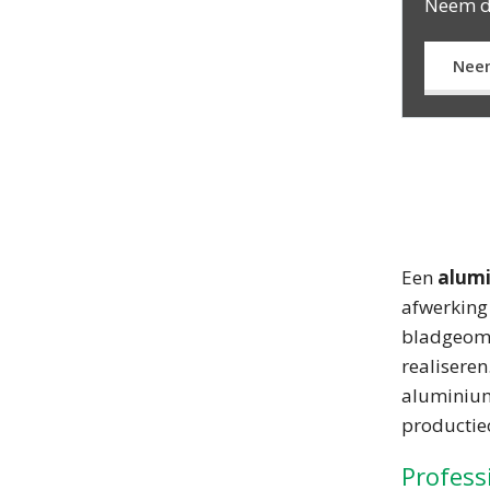
Neem da
Nee
Een
alumi
afwerking 
bladgeomet
realiseren
aluminium
productie
Profess