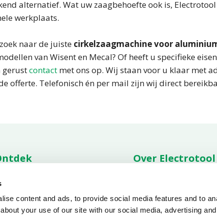
kend alternatief. Wat uw zaagbehoefte ook is, Electrotool
nele werkplaats.
zoek naar de juiste
cirkelzaagmachine voor aluminiu
odellen van Wisent en Mecal? Of heeft u specifieke eisen 
 gerust
contact
met ons op. Wij staan voor u klaar met a
nde offerte. Telefonisch én per mail zijn wij direct bereikb
Ontdek
Over Electrotool
ties
Assortiment
Over ons
Vacatu
s
nderdelen
Service
Nieuws overzicht
Contac
ownloads
Condities
Voorw
ise content and ads, to provide social media features and to anal
about your use of our site with our social media, advertising and