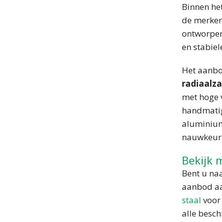
Binnen he
de merke
ontworpen
en stabiel
Het aanbo
radiaalz
met hoge 
handmatig
aluminium
nauwkeuri
Bekijk 
Bent u naa
aanbod aa
staal
voor 
alle besch