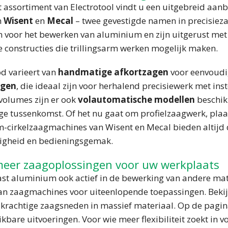
t assortiment van Electrotool vindt u een uitgebreid aa
n
Wisent
en
Mecal
– twee gevestigde namen in precisieza
 voor het bewerken van aluminium en zijn uitgerust met
e constructies die trillingsarm werken mogelijk maken.
d varieert van
handmatige afkortzagen
voor eenvoudi
agen
, die ideaal zijn voor herhalend precisiewerk met i
volumes zijn er ook
volautomatische modellen
beschik
e tussenkomst. Of het nu gaat om profielzaagwerk, plaa
-cirkelzaagmachines van Wisent en Mecal bieden altijd d
gheid en bedieningsgemak.
meer zaagoplossingen voor uw werkplaats
st aluminium ook actief in de bewerking van andere mate
n zaagmachines voor uiteenlopende toepassingen. Bekij
krachtige zaagsneden in massief materiaal. Op de pagi
ikbare uitvoeringen. Voor wie meer flexibiliteit zoekt in v