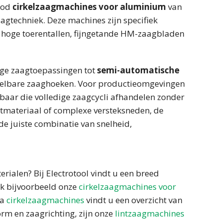
nbod
cirkelzaagmachines voor aluminium
van
agtechniek. Deze machines zijn specifiek
 hoge toerentallen, fijngetande HM-zaagbladen
ge zaagtoepassingen tot
semi-automatische
nstelbare zaaghoeken. Voor productieomgevingen
baar die volledige zaagcycli afhandelen zonder
tmateriaal of complexe versteksneden, de
e juiste combinatie van snelheid,
rialen? Bij Electrotool vindt u een breed
k bijvoorbeeld onze
cirkelzaagmachines voor
na
cirkelzaagmachines
vindt u een overzicht van
orm en zaagrichting, zijn onze
lintzaagmachines