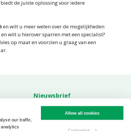
 biedt de juiste oplossing voor iedere
m
en wilt u meer weten over de mogelijkheden
en wilt u hierover sparren met een specialist?
dvies op maat en voorzien u graag van een
aar.
Nieuwsbrief
res
t
Allow all cookies
aarden
yse our traffic.
Aanmelden nieuwsbrief
 analytics
Customize