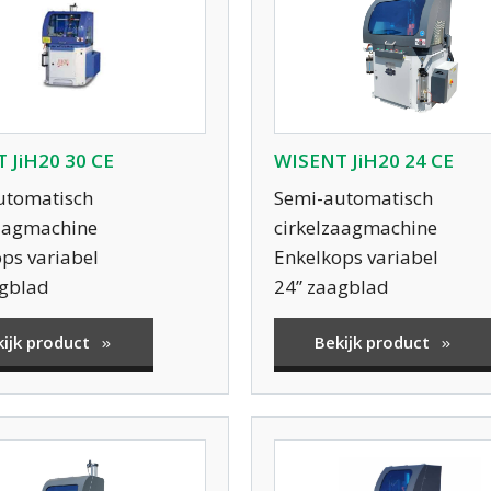
 JiH20 30 CE
WISENT JiH20 24 CE
utomatisch
Semi-automatisch
zaagmachine
cirkelzaagmachine
ps variabel
Enkelkops variabel
agblad
24” zaagblad
kijk product
Bekijk product