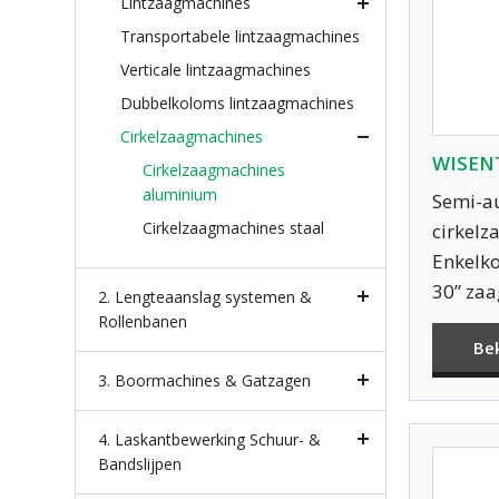
Lintzaagmachines
Transportabele lintzaagmachines
Verticale lintzaagmachines
Dubbelkoloms lintzaagmachines
Cirkelzaagmachines
WISENT
Cirkelzaagmachines
aluminium
Semi-a
Cirkelzaagmachines staal
cirkel
Enkelko
30” za
2. Lengteaanslag systemen &
Rollenbanen
Be
3. Boormachines & Gatzagen
4. Laskantbewerking Schuur- &
Bandslijpen