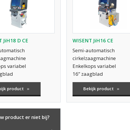
 JiH18 D CE
WISENT JiH16 CE
utomatisch
Semi-automatisch
zaagmachine
cirkelzaagmachine
ps variabel
Enkelkops variabel
agblad
16” zaagblad
kijk product
Bekijk product
w product er niet bij?