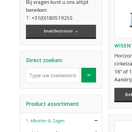
Bij vragen kunt u ons altijd
bereiken:
T:
+31(0)180519255
Email Electrotool
WISENT
Horizon
Direct zoeken:
cirkel
16” of 
Aandrij
Be
Product assortiment
1. Afkorten & Zagen