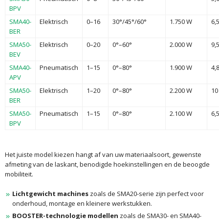
BPV
SMA40-
Elektrisch
0–16
30°/45°/60°
1.750 W
6,
BER
SMA50-
Elektrisch
0–20
0°–60°
2.000 W
9,
BEV
SMA40-
Pneumatisch
1–15
0°–80°
1.900 W
4,
APV
SMA50-
Elektrisch
1–20
0°–80°
2.200 W
10
BER
SMA50-
Pneumatisch
1–15
0°–80°
2.100 W
6,
BPV
Het juiste model kiezen hangt af van uw materiaalsoort, gewenste
afmeting van de laskant, benodigde hoekinstellingen en de beoogde
mobiliteit.
Lichtgewicht machines
zoals de SMA20-serie zijn perfect voor
onderhoud, montage en kleinere werkstukken.
BOOSTER-technologie modellen
zoals de SMA30- en SMA40-