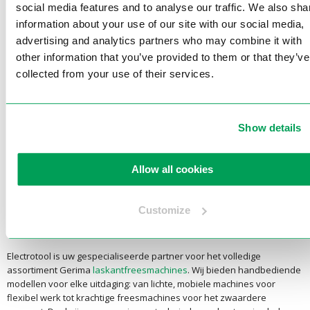
social media features and to analyse our traffic. We also sha
Bekijk product
information about your use of our site with our social media,
advertising and analytics partners who may combine it with
other information that you’ve provided to them or that they’ve
collected from your use of their services.
1
2
Volgende >
Show details
In de professionele metaalbewerking is de kwaliteit van de
lasvoorbereiding bepalend voor het eindresultaat.
Gerima
Allow all cookies
laskantfreesmachines
staan wereldwijd bekend om hun precisie,
duurzaamheid en gebruiksgemak. Of u nu werkt met staal, aluminium
of roestvaststaal: met Gerima haalt u de hoogste kwaliteit in huis voor
Customize
het snel en nauwkeurig frezen van laskanten en afrondingen, zonder
nabewerking.
Electrotool is uw gespecialiseerde partner voor het volledige
assortiment Gerima
laskantfreesmachines
. Wij bieden handbediende
modellen voor elke uitdaging: van lichte, mobiele machines voor
flexibel werk tot krachtige freesmachines voor het zwaardere