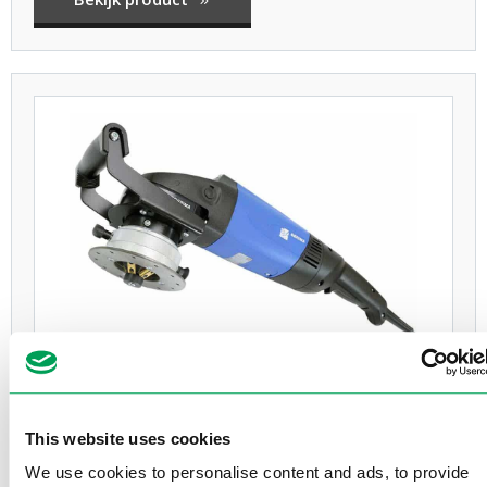
GERIMA SMA50-BEV
Gewicht - ca. 9,60 Kg
This website uses cookies
Vermogen - 2,0 KW
Toerental - 6.000 rpm
We use cookies to personalise content and ads, to provide