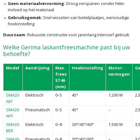
Geen materiaalvervorming:
Droog verspanen zonder hitte-
invloed op het materiaal
Gebruiksgemak:
Snel wisselen van beitelplaatjes, eenvoudige
hoekinstelling
Duurzaam:
Robuuste constructie voor jarenlang intensief gebruik
Welke Gerima laskantfreesmachine past bij uw
behoefte?
Model
Aandrijving
Max.
Hoekinstelling
Motor-
Ge
frees
vermogen
ST40
(mm)
SMA20-
Elektrisch
0–5
45°
1.200 W
2,
AEF
SMA20-
Pneumatisch
0–5
45°
–
2,
APF
SMA30-
Elektrisch
0–8
30°/45°/60°
1.500 W
3,
BER
SMA30-
Pneumatisch
0–8
30°/45°/60°
–
3,