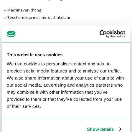
Machineverlichting
Beschermkap met microschakelaar
Tandwiel aandrijving
Tandwiel aangedreven tafelboormachines hebben als voordeel dat
zij een stuk sterker zijn en een beter overbrenging hebben t.o.v. de v-
snaar aangedreven tafelboormachines. Alle Erlo tandwiel
aangedreven tafelboormachines zijn uitgerust met een instelbare
This website uses cookies
diepteaanslag.
We use cookies to personalise content and ads, to
Terug naar overzicht
provide social media features and to analyse our traffic.
We also share information about your use of our site with
Brochures
our social media, advertising and analytics partners who
may combine it with other information that you’ve
provided to them or that they’ve collected from your use
of their services.
Show details