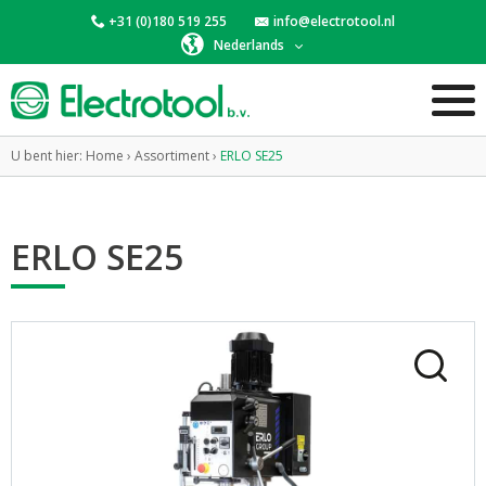
+31 (0)180 519 255
info@electrotool.nl
Nederlands
U bent hier:
Home
›
Assortiment
›
ERLO SE25
ERLO SE25