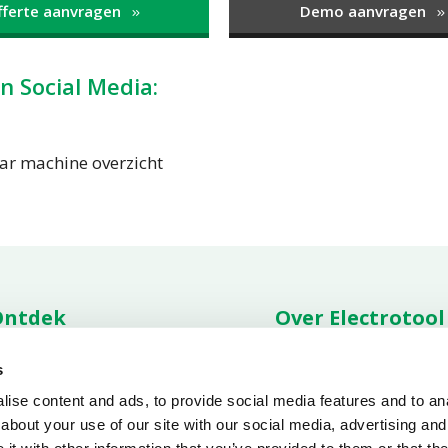
fferte aanvragen
Demo aanvragen
n Social Media:
ar machine overzicht
Ontdek
Over Electrotool
ties
Assortiment
Over ons
Vacatu
s
nderdelen
Service
Nieuws overzicht
Contac
ownloads
Condities
Voorw
ise content and ads, to provide social media features and to anal
about your use of our site with our social media, advertising and