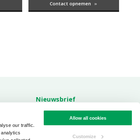
Contact opnemen
Nieuwsbrief
res
t
Allow all cookies
aarden
yse our traffic.
Aanmelden nieuwsbrief
 analytics
Customize