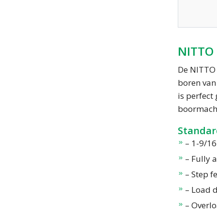
NITTO
De NITTO 
boren van
is perfect
boormachi
Standar
– 1-9/16
– Fully
– Step f
– Load 
– Overl