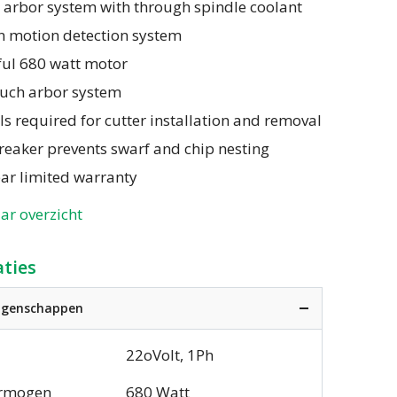
 arbor system with through spindle coolant
in motion detection system
ful 680 watt motor
ouch arbor system
ls required for cutter installation and removal
reaker prevents swarf and chip nesting
ar limited warranty
ar overzicht
aties
eigenschappen
22oVolt, 1Ph
rmogen
680 Watt