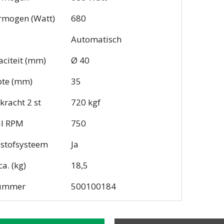
rmogen (Watt)
680
Automatisch
citeit (mm)
Ø 40
pte (mm)
35
racht 2 st
720 kgf
al RPM
750
istofsysteem
Ja
a. (kg)
18,5
nummer
500100184