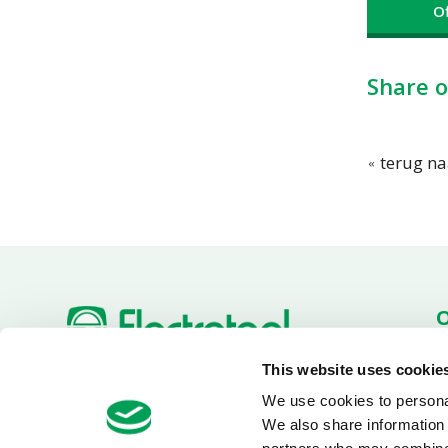
O
Share o
terug na
Ac
This website uses cookie
O
+31 (0)180 519 255
Van Utrechtweg 18
D
We use cookies to personal
info@electrotool.nl
2921 LN Krimpen aan den
We also share information 
IJssel