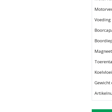
Motorve
Voeding
Boorcapa
Boordie
Magneetk
Toerent
Koelvloe
Gewicht c
Artikel