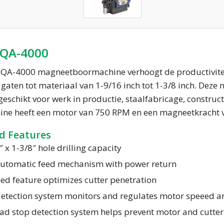
 QA-4000
QA-4000 magneetboormachine verhoogt de productiviteit
 gaten tot materiaal van 1-9/16 inch tot 1-3/8 inch. De
 geschikt voor werk in productie, staalfabricage, constru
ne heeft een motor van 750 RPM en een magneetkracht v
d Features
″ x 1-3/8″ hole drilling capacity
 automatic feed mechanism with power return
eed feature optimizes cutter penetration
detection system monitors and regulates motor speeed an
oad stop detection system helps prevent motor and cutt