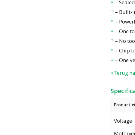
– Sealed
– Built-
– Power
– One t
– No too
– Chip b
– One ye
<Terug na
Specific
Product 
Voltage
Motorve