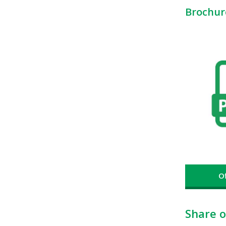
Brochur
O
Share o