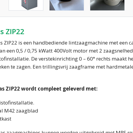
s ZIP22
 ZIP22 is een handbediende lintzaagmachine met een ca
van een 0,5 / 0,75 kWatt 400Volt motor met 2 zaagsnelhe
tofinstallatie. De verstekinrichting 0 – 60° rechts maak
ken te zagen. Een trillingsvrij zaagframe met hardmetal
s ZIP22 wordt compleet geleverd met:
stofinstallatie.
al M42 zaagblad
tkast
as zaagmachines kunnen worden uitgebreid met MPS ro