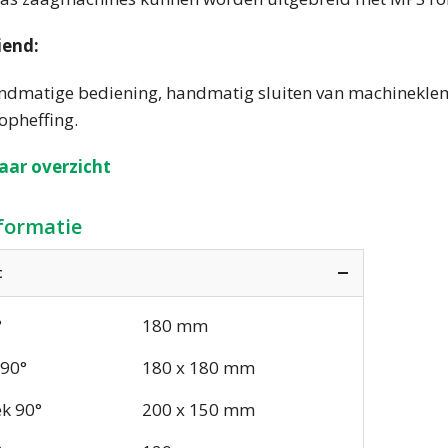
end:
ndmatige bediening, handmatig sluiten van machinekl
pheffing.
aar overzicht
nformatie
t
°
180 mm
 90°
180 x 180 mm
k 90°
200 x 150 mm