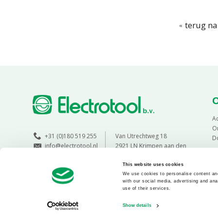
terug na
Ac
O
+31 (0)180 519 255
Van Utrechtweg 18
D
info@electrotool.nl
2921 LN Krimpen aan den
IJssel
This website uses cookies
We use cookies to personalise content and
with our social media, advertising and ana
use of their services.
Show details
Copyright 2026 - Electrotool BV - All rights reserved