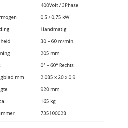
400Volt / 3Phase
rmogen
0,5 / 0,75 kW
ding
Handmatig
lheid
30 – 60 m/min
ning
205 mm
R
0° – 60° Rechts
agblad mm
2,085 x 20 x 0,9
gte
920 mm
ca.
165 kg
nummer
735100028