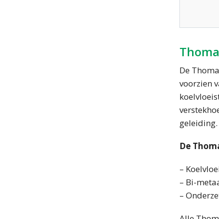
Thoma
De Thomas
voorzien 
koelvloeis
verstekhoe
geleiding.
De Thoma
– Koelvloei
– Bi-meta
– Onderze
Alle Thom