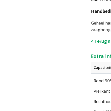
Handbedi
Geheel ha
zaagboogo
< Terug n
Extra i
Capacitei
Rond 90
Vierkant
Rechthoe