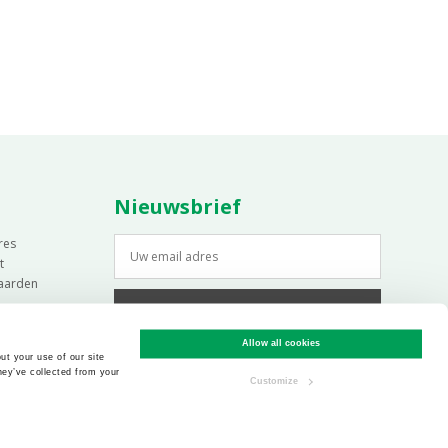
Nieuwsbrief
res
t
aarden
Aanmelden nieuwsbrief
Allow all cookies
ut your use of our site
hey’ve collected from your
Customize
Website laten maken
door
Internetbureau Brancom