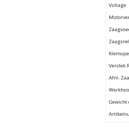
Voltage
Motorve
Zaagvoe
Zaagsne
Klemope
Verstek 
Afm. Za
Werkhoo
Gewicht 
Artikel