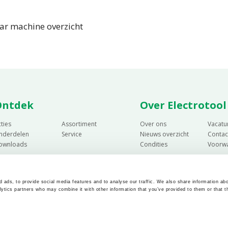
ar machine overzicht
Ontdek
Over Electrotool
ties
Assortiment
Over ons
Vacatu
nderdelen
Service
Nieuws overzicht
Contac
ownloads
Condities
Voorw
 ads, to provide social media features and to analyse our traffic. We also share information abo
lytics partners who may combine it with other information that you’ve provided to them or that t
Privacy beleid
Cookie beleid
Algemene verkoopvoorwaarden