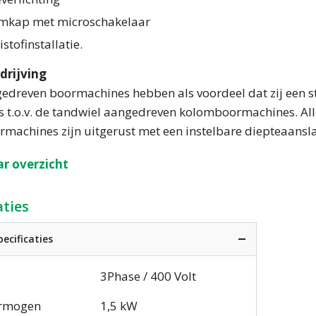
mkap met microschakelaar
stofinstallatie.
drijving
dreven boormachines hebben als voordeel dat zij een stuk
ijs t.o.v. de tandwiel aangedreven kolomboormachines. A
machines zijn uitgerust met een instelbare diepteaansl
r overzicht
aties
ecificaties
3Phase / 400 Volt
rmogen
1,5 kW