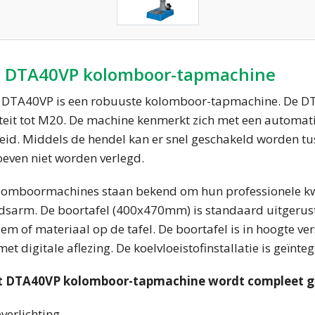
t DTA40VP kolomboor-tapmachine
 DTA40VP is een robuuste kolomboor-tapmachine. De DT
teit tot M20. De machine kenmerkt zich met een automati
eid. Middels de hendel kan er snel geschakeld worden tu
even niet worden verlegd.
lomboormachines staan bekend om hun professionele kwalit
sarm. De boortafel (400x470mm) is standaard uitgerust
m of materiaal op de tafel. De boortafel is in hoogte ve
met digitale aflezing. De koelvloeistofinstallatie is geïnt
t DTA40VP kolomboor-tapmachine wordt compleet g
verlichting