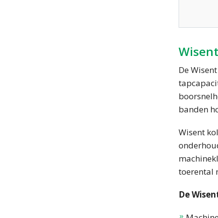
Wisen
De Wisent
tapcapaci
boorsnelh
banden ho
Wisent ko
onderhoud
machinekle
toerental 
De Wisen
Machine