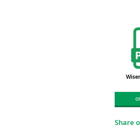
Wise
O
Share o