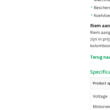
Bescher
Koelvloei
Riem aan
Riem aange
zijn in pr
kolomboor
Terug naa
Specific
Product sp
Voltage
Motorve