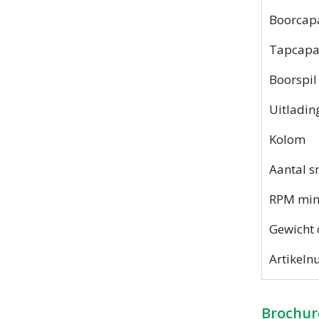
Boorcapa
Tapcapac
Boorspi
Uitladin
Kolom
Aantal s
RPM min
Gewicht 
Artikel
Brochur