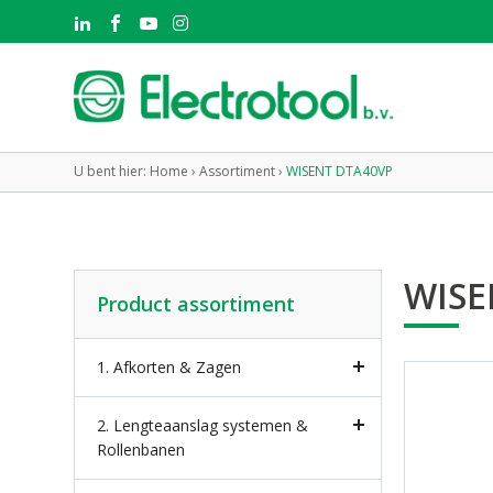
U bent hier:
Home
›
Assortiment
›
WISENT DTA40VP
WISE
Product assortiment
1. Afkorten & Zagen
2. Lengteaanslag systemen &
Rollenbanen