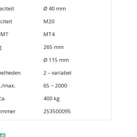
citeit
Ø 40 mm
iteit
M20
l MT
MT4
g
265 mm
Ø 115 mm
nelheden
2 – variabel
./max.
65 ~ 2000
ca.
400 kg
nummer
253500095
es